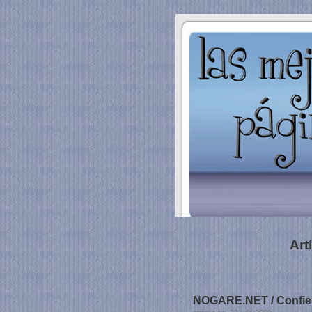
Art
NOGARE.NET / Confies