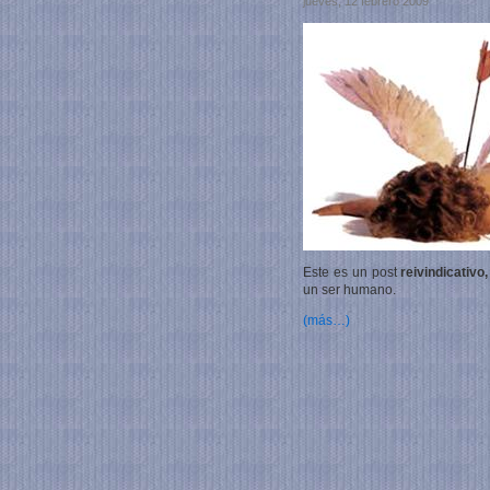
jueves, 12 febrero 2009
Este es un post
reivindicativo
un ser humano.
(más…)