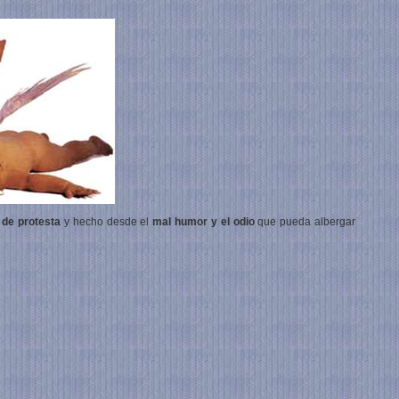
, de protesta
y hecho desde el
mal humor y el odio
que pueda albergar