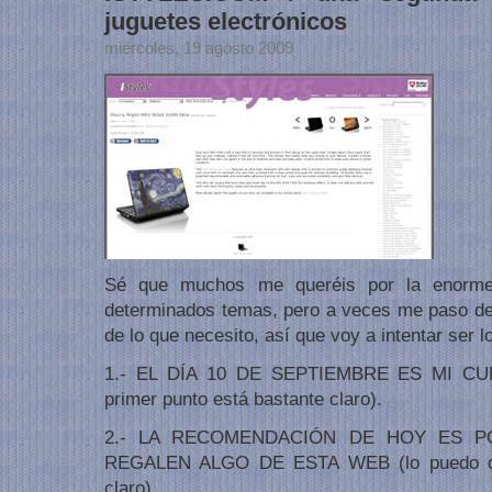
juguetes electrónicos
miércoles, 19 agosto 2009
Sé que muchos me queréis por la enorme 
determinados temas, pero a veces me paso de s
de lo que necesito, así que voy a intentar ser l
1.- EL DÍA 10 DE SEPTIEMBRE ES MI CU
primer punto está bastante claro).
2.- LA RECOMENDACIÓN DE HOY ES 
REGALEN ALGO DE ESTA WEB (lo puedo de
claro).