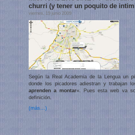
churri (y tener un poquito de intim
viernes, 19 junio 2009
Según la Real Academia de la Lengua un pic
donde los picadores adiestran y trabajan l
aprenden a montar
«. Pues esta web va so
definición.
(más…)