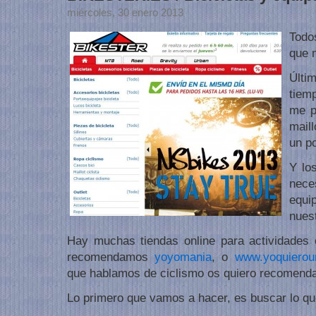
miércoles, 30 enero 2013
Todo
que 
Últ
tiem
me p
maill
un p
Y lo
nece
equi
nuest
Hay muchas tiendas online para actividades 
recomendamos
yoyomania
, o
www.yoquierou
que hablamos de ciclismo os quiero recomend
Lo primero que vamos a hacer, es buscar lo q