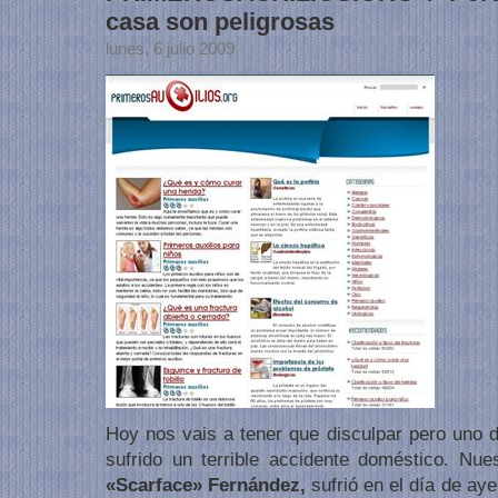
casa son peligrosas
lunes, 6 julio 2009
Hoy nos vais a tener que disculpar pero uno 
sufrido un terrible accidente doméstico. N
«Scarface» Fernández,
sufrió en el día de aye