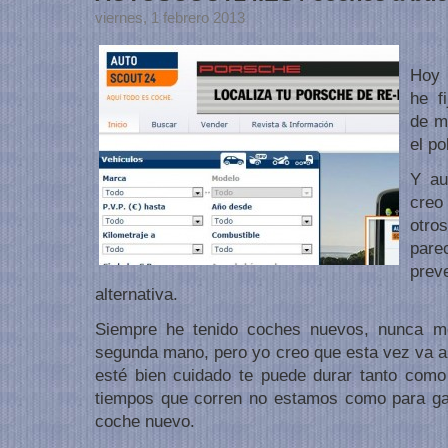
viernes, 1 febrero 2013
Hoy 
he f
de m
el po
Y au
creo
otro
par
prev
alternativa.
Siempre he tenido coches nuevos, nunca m
segunda mano, pero yo creo que esta vez va a 
esté bien cuidado te puede durar tanto com
tiempos que corren no estamos como para ga
coche nuevo.