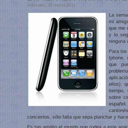
miércoles, 30 marzo 2011
La seman
mi amig
que me d
y lo se
ninguna 
Para los
Iphone,
que pue
problem
aplicaci
ellos): 
tiempo, 
sobre ci
español,
cantonés
conciertos, sólo falta que sepa planchar y hace
Es tan amplio el mundo que rodea a este apara