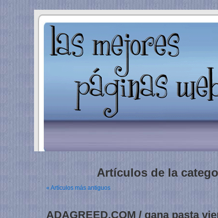
Artículos de la catego
« Artículos más antiguos
ADAGREED.COM / gana pasta vie