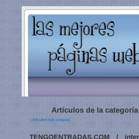
Artículos de la categorí
« Artículos más antiguos
TENGOENTRADAS.COM / inter