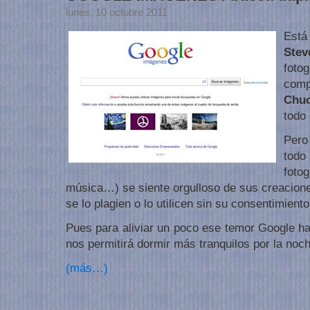
lunes, 10 octubre 2011
Está 
Ste
foto
com
Chuc
todo 
Pero
tod
foto
música…) se siente orgulloso de sus creacione
se lo plagien o lo utilicen sin su consentimiento
Pues para aliviar un poco ese temor Google h
nos permitirá dormir más tranquilos por la noch
(más…)