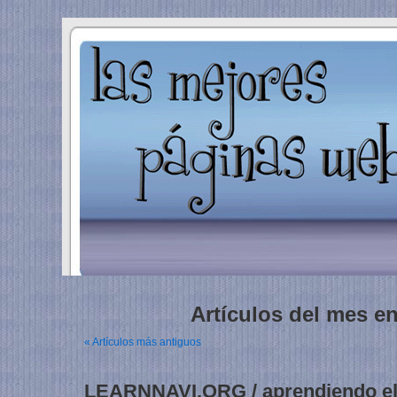
Artículos del mes e
« Artículos más antiguos
LEARNNAVI.ORG / aprendiendo el 