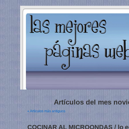
Artículos del mes nov
« Artículos más antiguos
COCINAR AL MICROONDAS / lo ec