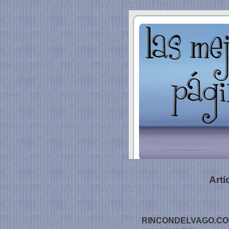
Artí
RINCONDELVAGO.COM /