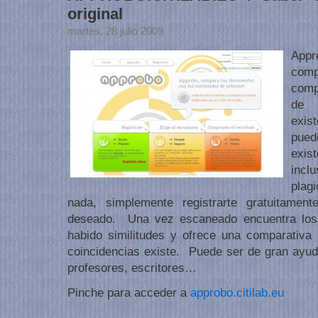
original
martes, 28 julio 2009
App
com
comp
de 
exis
pued
exist
incl
plag
nada, simplemente registrarte gratuitamen
deseado. Una vez escaneado encuentra los
habido similitudes y ofrece una comparativa
coincidencias existe. Puede ser de gran ayuda
profesores, escritores…
Pinche para acceder a
approbo.citilab.eu