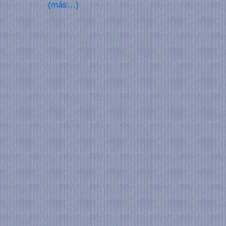
(más…)