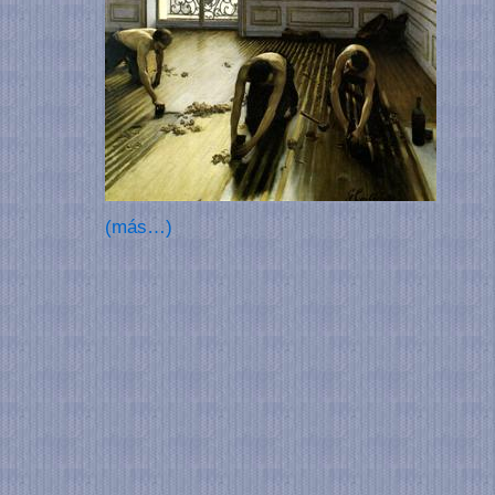
(más…)