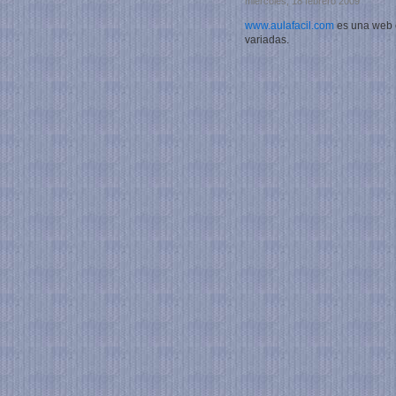
miércoles, 18 febrero 2009
www.aulafacil.com
es una web 
variadas.