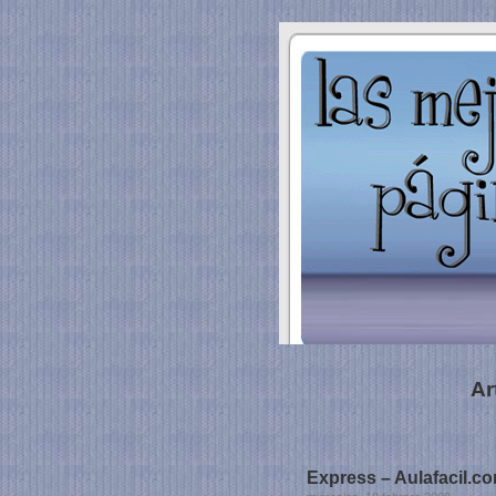
Ar
Express – Aulafacil.c