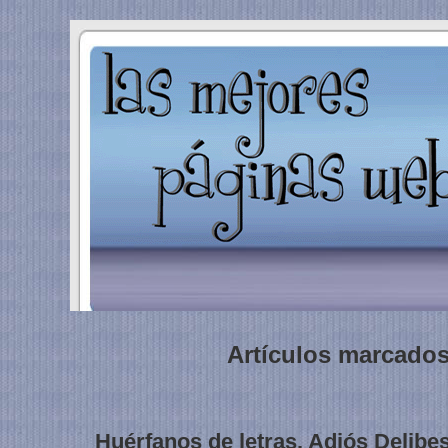
Artículos marcados 
Huérfanos de letras. Adiós Delibes