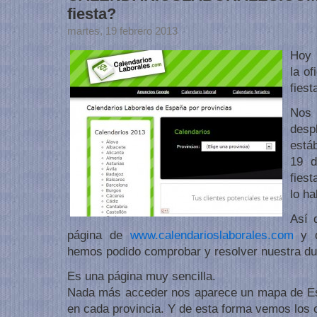
fiesta?
martes, 19 febrero 2013
Hoy 
la of
fies
Nos
desp
está
19 d
fies
lo ha
Así 
página de
www.calendarioslaborales.com
y d
hemos podido comprobar y resolver nuestra du
Es una página muy sencilla.
Nada más acceder nos aparece un mapa de E
en cada provincia. Y de esta forma vemos los c