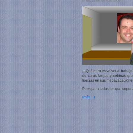
lunes, 22 septiembre 2008
¡¡¡Qué duro es volver al traba
de caras largas y cetrinas g
fuerzas en sus megavacacione
Pues para todos los que soportá
(más…)