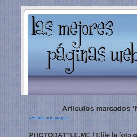
Artículos marcados ‘f
« Artículos más antiguos
PHOTOBATTLE.ME / Elije la foto q