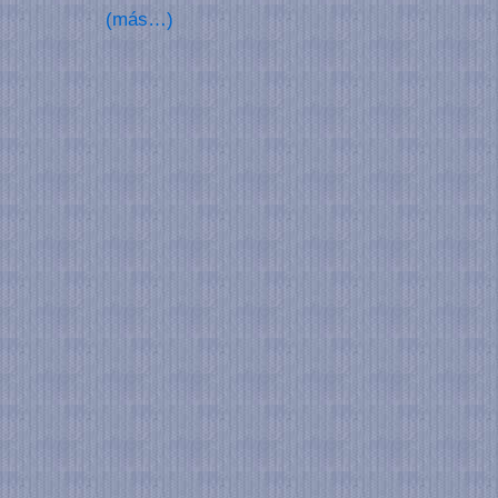
(más…)