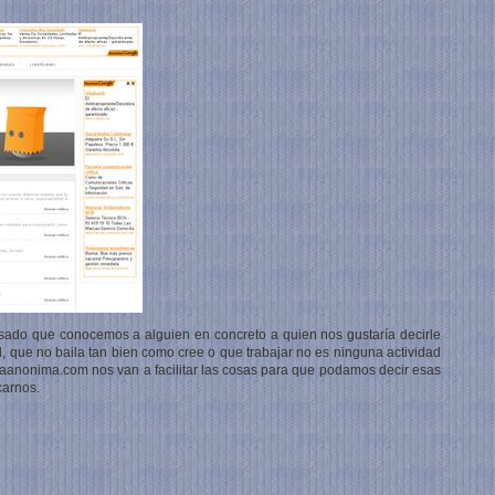
ado que conocemos a alguien en concreto a quien nos gustaría decirle
d, que no baila tan bien como cree o que trabajar no es ninguna actividad
icaanonima.com nos van a facilitar las cosas para que podamos decir esas
carnos.