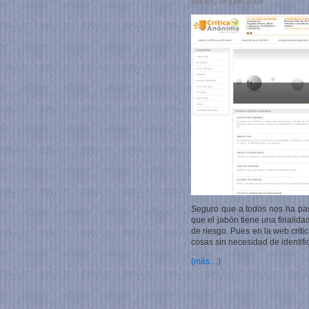
martes, 16 junio 2009
Seguro que a todos nos ha pas
que el jabón tiene una finalida
de riesgo. Pues en la web crit
cosas sin necesidad de identifi
(más…)