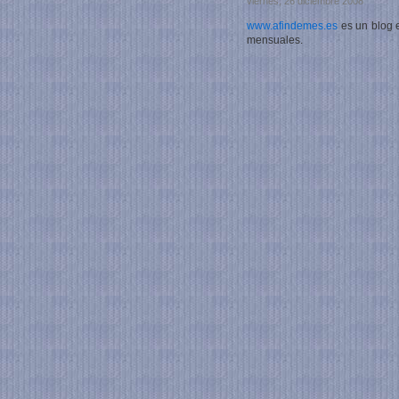
viernes, 26 diciembre 2008
www.afindemes.es
es un blog 
mensuales.