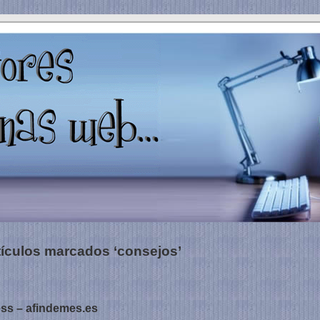
tículos marcados ‘consejos’
ss – afindemes.es