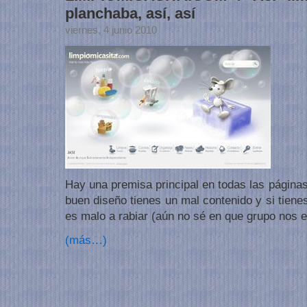
planchaba, así, así
viernes, 4 junio 2010
Hay una premisa principal en todas las páginas 
buen diseño tienes un mal contenido y si tiene
es malo a rabiar (aún no sé en que grupo nos 
(más…)