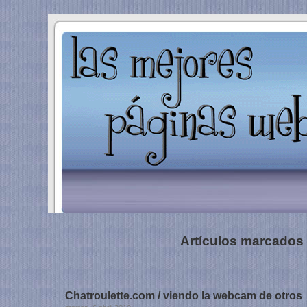
Artículos marcados 
Chatroulette.com / viendo la webcam de otros