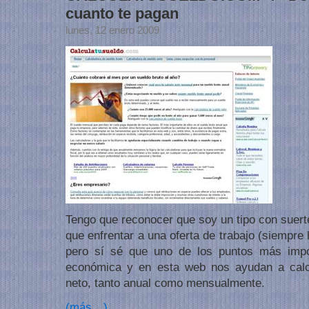
cuanto te pagan
lunes, 12 enero 2009
Tengo que reconocer que soy un tipo con suert
que enfrentar a una oferta de trabajo (siempre
pero sí sé que uno de los puntos más impo
económica y en esta web nos ayudan a calcu
neto, tanto anual como mensualmente.
(más…)