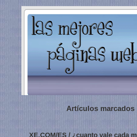
Artículos marcados ‘
XE.COM/ES / ¿cuanto vale cada 