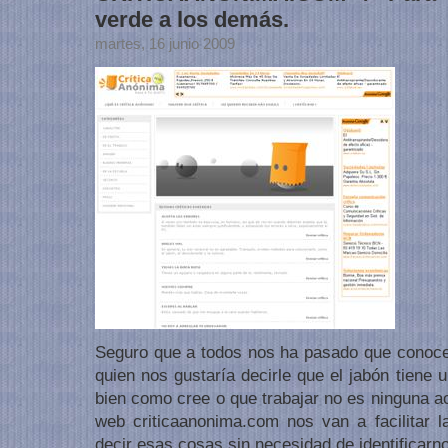
verde a los demás.
martes, 16 junio 2009
Seguro que a todos nos ha pasado que conoce
quien nos gustaría decirle que el jabón tiene u
bien como cree o que trabajar no es ninguna ac
web criticaanonima.com nos van a facilitar
decir esas cosas sin necesidad de identificarn