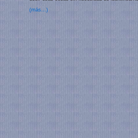
(más…)