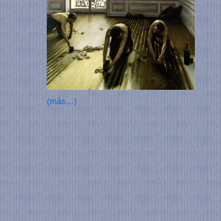
(más…)