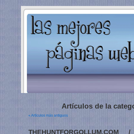
Artículos de la catego
« Artículos más antiguos
THEHUNTFORGOLLUM.COM /