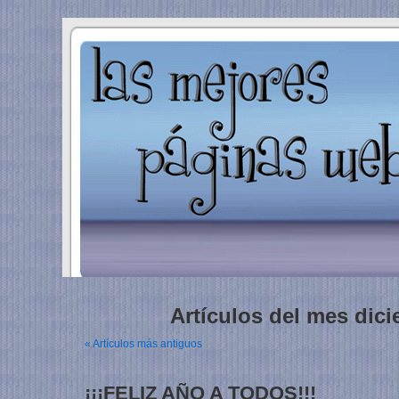
Artículos del mes dic
« Artículos más antiguos
¡¡¡FELIZ AÑO A TODOS!!!